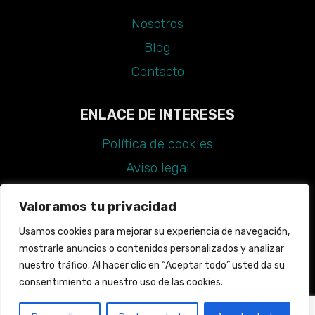
Nosotros
Blog
Contacto
ENLACE DE INTERESES
Política de cookies
Aviso legal
Política de privacidad
Valoramos tu privacidad
Declaración de accesibilidad
Usamos cookies para mejorar su experiencia de navegación,
Guía de estilo
mostrarle anuncios o contenidos personalizados y analizar
Mapa web
nuestro tráfico. Al hacer clic en “Aceptar todo” usted da su
consentimiento a nuestro uso de las cookies.