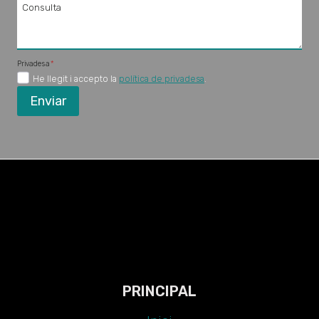
Consulta
Privadesa
*
He llegit i accepto la
política de privadesa
.
Enviar
PRINCIPAL