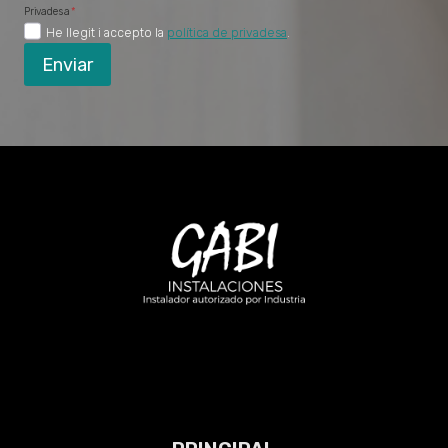
Privadesa
*
He llegit i accepto la
política de privadesa
.
Enviar