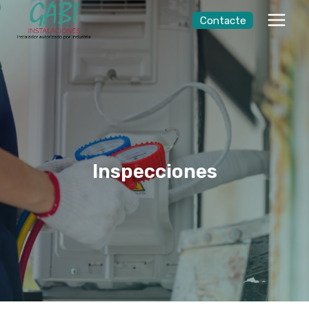
Saltar
Contacte
al
contingut
Inspecciones