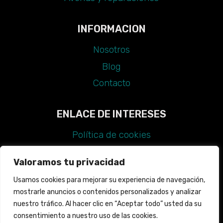
INFORMACION
Nosotros
Blog
Contacto
ENLACE DE INTERESES
Política de cookies
Aviso legal
Valoramos tu privacidad
Política de privacidad
Usamos cookies para mejorar su experiencia de navegación,
Declaración de accesibilidad
mostrarle anuncios o contenidos personalizados y analizar
Guía de estilo
nuestro tráfico. Al hacer clic en “Aceptar todo” usted da su
consentimiento a nuestro uso de las cookies.
Mapa web