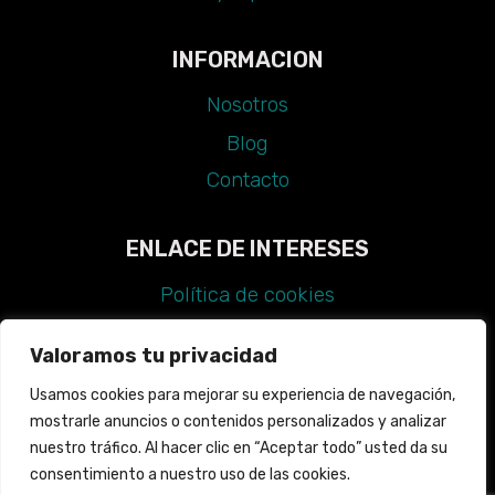
INFORMACION
Nosotros
Blog
Contacto
ENLACE DE INTERESES
Política de cookies
Aviso legal
Valoramos tu privacidad
Política de privacidad
Usamos cookies para mejorar su experiencia de navegación,
Declaración de accesibilidad
mostrarle anuncios o contenidos personalizados y analizar
Guía de estilo
nuestro tráfico. Al hacer clic en “Aceptar todo” usted da su
consentimiento a nuestro uso de las cookies.
Mapa web