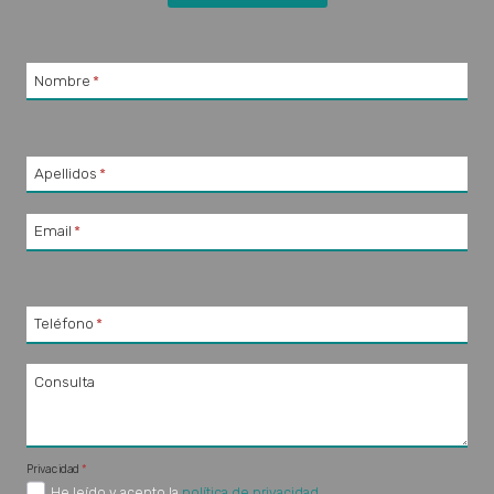
Nombre
*
Apellidos
*
Email
*
Teléfono
*
Consulta
Privacidad
*
He leído y acepto la
política de privacidad
.