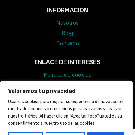
INFORMACION
Nosotros
Blog
Contacto
ENLACE DE INTERESES
Política de cookies
Aviso legal
Valoramos tu privacidad
Política de privacidad
Usamos cookies para mejorar su experiencia de navegación,
Declaración de accesibilidad
mostrarle anuncios o contenidos personalizados y analizar
Guía de estilo
nuestro tráfico. Al hacer clic en “Aceptar todo” usted da su
consentimiento a nuestro uso de las cookies.
Mapa web