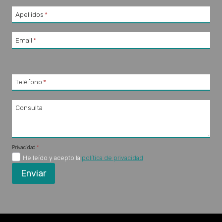
Apellidos
*
Email
*
Teléfono
*
Consulta
Privacidad
*
He leído y acepto la
política de privacidad
.
Enviar