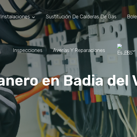
Instalaciones
Sustitución De Calderas De Gas
Bole
Inspecciones
Averías Y Reparaciones
ES
nero en Badia del 