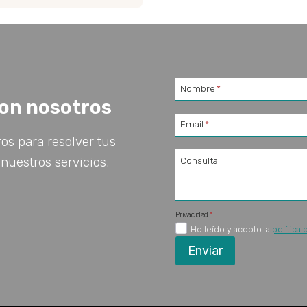
Nombre
*
on nosotros
Email
*
os para resolver tus
nuestros servicios.
Consulta
Privacidad
*
He leído y acepto la
política 
Enviar