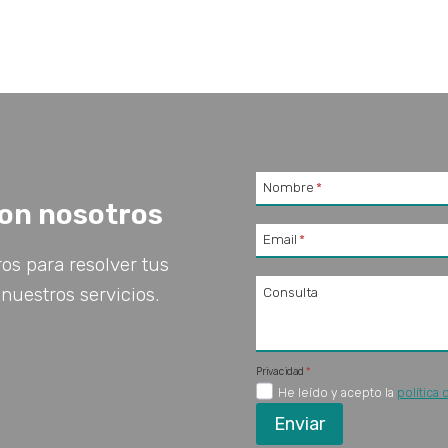
Nombre
*
on nosotros
Email
*
os para resolver tus
nuestros servicios.
Consulta
Privacidad
*
He leído y acepto la
política 
Enviar