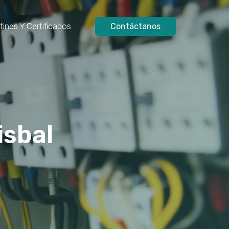
tines Y Certificados
Contáctanos
isbal