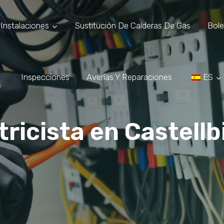
Instalaciones
Sustitución De Calderas De Gas
Bole
Inspecciones
Averías Y Reparaciones
ES
tricista en Castellb