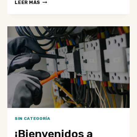
REPARACIÓN
LEER MÁS
DE
AVERÍAS
DE
GAS
EN
BARCELONA:
SEÑALES
DE
QUE
TU
INSTALACIÓN
ESTÁ
EN
RIESGO
SIN CATEGORÍA
¡Bienvenidos a