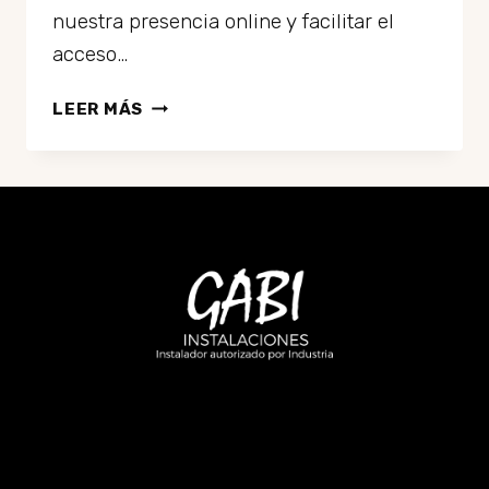
nuestra presencia online y facilitar el
acceso…
¡BIENVENIDOS
LEER MÁS
A
NUESTRA
NUEVA
PÁGINA
WEB!