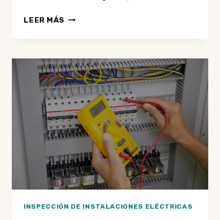
¿CADA
LEER MÁS
CUÁNTO
DEBERÍAS
SOLICITAR
UNA
INSPECCIÓN
DE
INSTALACIONES
ELÉCTRICAS
SI
ALQUILAS
TU
LOCAL
U
OFICINA?
INSPECCIÓN DE INSTALACIONES ELÉCTRICAS