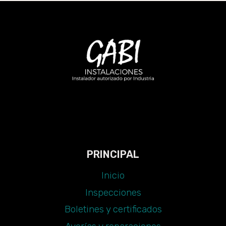
REALIZAR
LA
INSPECCIÓN
DE
INSTALACIONES
ELÉCTRICAS
A
TIEMPO:
MULTAS
Y
PELIGROS
PARA
PRINCIPAL
LA
SEGURIDAD
Inicio
Inspecciones
Boletines y certificados