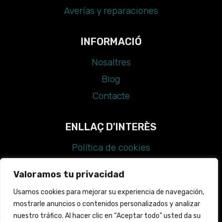
Averías y reparaciones
INFORMACIÓ
Nosaltres
Blog
Contacte
ENLLAÇ D'INTERÈS
Política de cookies
Avís legal
Valoramos tu privacidad
Política de privadesa
Usamos cookies para mejorar su experiencia de navegación,
Declaració d'accessibilitat
mostrarle anuncios o contenidos personalizados y analizar
Guia d'estil
nuestro tráfico. Al hacer clic en “Aceptar todo” usted da su