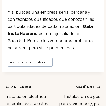
Y si buscas una empresa seria, cercana y
con técnicos cualificados que conozcan las
particularidades de cada instalación,
Gabi
Instal·lacions
es tu mejor aliado en
Sabadell. Porque los verdaderos problemas
no se ven, pero sí se pueden evitar.
Etiquetes
#
servicios de fontanería
d'entrada
Navegació
ANTERIOR
SEGÜENT
Instalación eléctrica
Instalación de gas
d'entrades
en edificios: aspectos
para viviendas: ¿qué