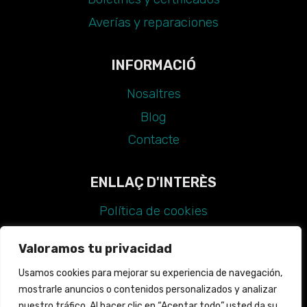
Averías y reparaciones
INFORMACIÓ
Nosaltres
Blog
Contacte
ENLLAÇ D'INTERÈS
Política de cookies
Avís legal
Valoramos tu privacidad
Política de privadesa
Usamos cookies para mejorar su experiencia de navegación,
Declaració d'accessibilitat
mostrarle anuncios o contenidos personalizados y analizar
Guia d'estil
nuestro tráfico. Al hacer clic en “Aceptar todo” usted da su